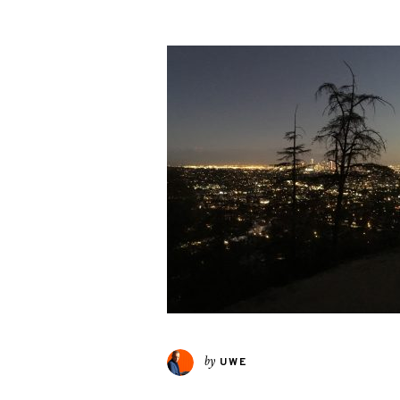
by
UWE