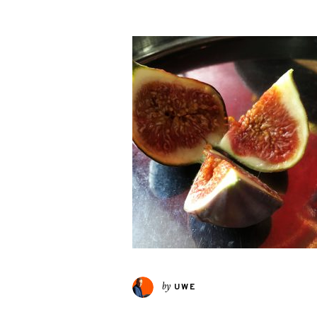
by
UWE