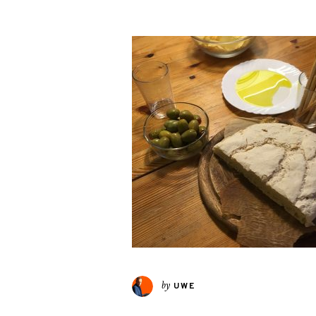
by
UWE