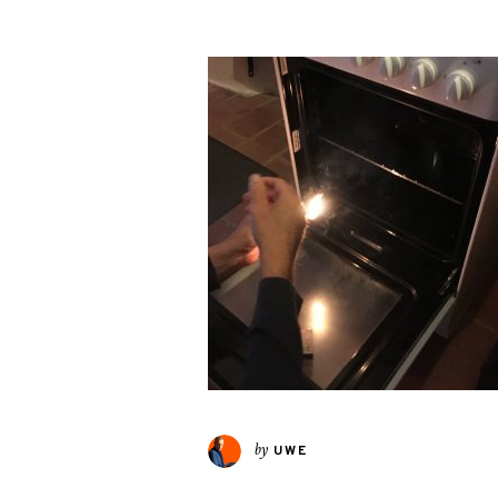
by
UWE