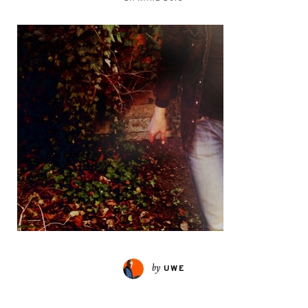
by
UWE