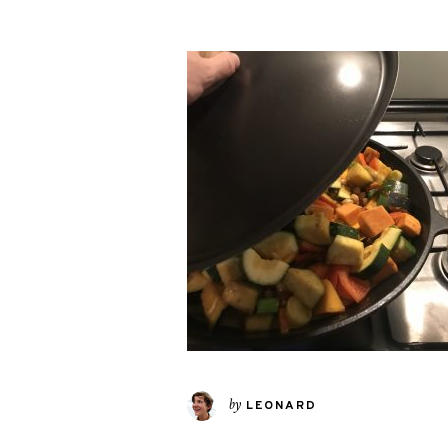
by
LEONARD