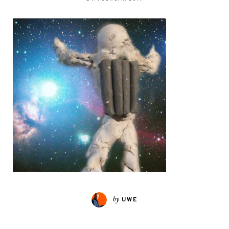
by
UWE