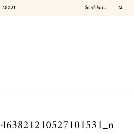
ABOUT
5463821210527101531_n